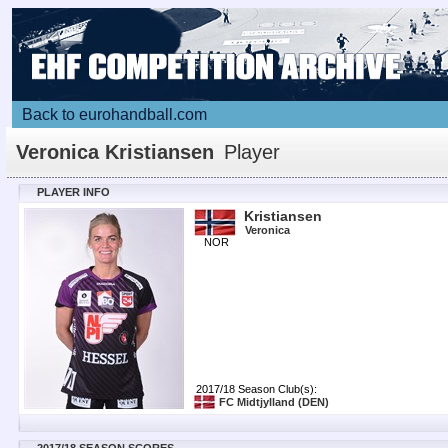
Back to eurohandball.com
Veronica Kristiansen
Player
PLAYER INFO
Kristiansen
Veronica
NOR
2017/18 Season Club(s):
FC Midtjylland
(DEN)