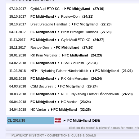
2017/18 SEASON SCORES
07.10.2017
Györi Audi ETO KC
:
FC Midtjylland
(
27:16
)
15.10.2017
FC Midtjylland
:
Rostov-Don (
24:21
)
20.10.2017
Brest Bretagne Handball
:
FC Midtjylland
(
22:23
)
04.11.2017
FC Midtjylland
:
Brest Bretagne Handball (
27:23
)
11.11.2017
FC Midtjylland
:
Györi Audi ETO KC (
24:27
)
18.11.2017
Rostov-Don
:
FC Midtjylland
(
27:20
)
28.01.2018
RK Krim Mercator
:
FC Midtjylland
(
24:23
)
04.02.2018
FC Midtjylland
:
CSM Bucuresti (
26:31
)
11.02.2018
NFH - Nykøbing Falster Håndboldklub
:
FC Midtjylland
(
21:21
)
25.02.2018
FC Midtjylland
:
RK Krim Mercator (
24:24
)
04.03.2018
CSM Bucuresti
:
FC Midtjylland
(
29:24
)
10.03.2018
FC Midtjylland
:
NFH - Nykøbing Falster Håndboldklub (
24:20
)
06.04.2018
FC Midtjylland
:
HC Vardar (
23:24
)
14.04.2018
HC Vardar
:
FC Midtjylland
(
32:25
)
CL 2017/18
► FC Midtjylland
(DEN)
click on the teams' & players' names for more inf
PLAYERS' HISTORY -
COMPETITIONS, CLUBS & GOALS