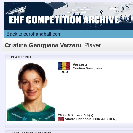
Back to eurohandball.com
Cristina Georgiana Varzaru
Player
PLAYER INFO
Varzaru
Cristina Georgiana
ROU
2009/10 Season Club(s):
Viborg Handbold Klub A/C
(DEN)
2009/10 SEASON SCORES