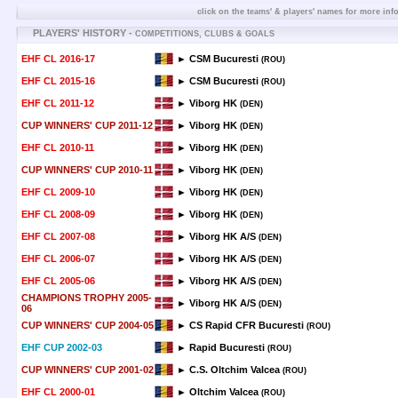
click on the teams' & players' names for more inf
PLAYERS' HISTORY -
COMPETITIONS, CLUBS & GOALS
EHF CL 2016-17
► CSM Bucuresti
(ROU)
EHF CL 2015-16
► CSM Bucuresti
(ROU)
EHF CL 2011-12
► Viborg HK
(DEN)
CUP WINNERS' CUP 2011-12
► Viborg HK
(DEN)
EHF CL 2010-11
► Viborg HK
(DEN)
CUP WINNERS' CUP 2010-11
► Viborg HK
(DEN)
EHF CL 2009-10
► Viborg HK
(DEN)
EHF CL 2008-09
► Viborg HK
(DEN)
EHF CL 2007-08
► Viborg HK A/S
(DEN)
EHF CL 2006-07
► Viborg HK A/S
(DEN)
EHF CL 2005-06
► Viborg HK A/S
(DEN)
CHAMPIONS TROPHY 2005-
► Viborg HK A/S
(DEN)
06
CUP WINNERS' CUP 2004-05
► CS Rapid CFR Bucuresti
(ROU)
EHF CUP 2002-03
► Rapid Bucuresti
(ROU)
CUP WINNERS' CUP 2001-02
► C.S. Oltchim Valcea
(ROU)
EHF CL 2000-01
► Oltchim Valcea
(ROU)