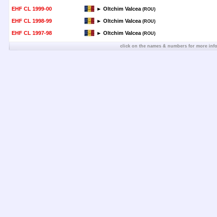
EHF CL 1999-00
► Oltchim Valcea
(ROU)
EHF CL 1998-99
► Oltchim Valcea
(ROU)
EHF CL 1997-98
► Oltchim Valcea
(ROU)
click on the names & numbers for more inf