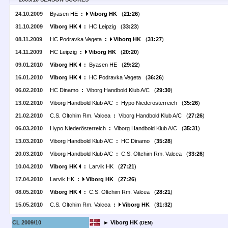
24.10.2009
Byasen HE
:
Viborg HK
(
21:26
)
31.10.2009
Viborg HK
:
HC Leipzig (
33:23
)
08.11.2009
HC Podravka Vegeta
:
Viborg HK
(
31:27
)
14.11.2009
HC Leipzig
:
Viborg HK
(
20:20
)
09.01.2010
Viborg HK
:
Byasen HE (
29:22
)
16.01.2010
Viborg HK
:
HC Podravka Vegeta (
36:26
)
06.02.2010
HC Dinamo
:
Viborg Handbold Klub A/C (
29:30
)
13.02.2010
Viborg Handbold Klub A/C
:
Hypo Niederösterreich (
35:26
)
21.02.2010
C.S. Oltchim Rm. Valcea
:
Viborg Handbold Klub A/C (
27:26
)
06.03.2010
Hypo Niederösterreich
:
Viborg Handbold Klub A/C (
35:31
)
13.03.2010
Viborg Handbold Klub A/C
:
HC Dinamo (
35:28
)
20.03.2010
Viborg Handbold Klub A/C
:
C.S. Oltchim Rm. Valcea (
33:26
)
10.04.2010
Viborg HK
:
Larvik HK (
27:21
)
17.04.2010
Larvik HK
:
Viborg HK
(
27:26
)
08.05.2010
Viborg HK
:
C.S. Oltchim Rm. Valcea (
28:21
)
15.05.2010
C.S. Oltchim Rm. Valcea
:
Viborg HK
(
31:32
)
CL 2009/10
► Viborg HK
(DEN)