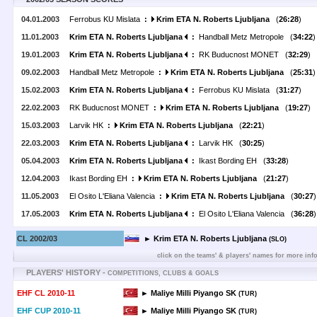
04.01.2003
Ferrobus KU Mislata
:
Krim ETA N. Roberts Ljubljana
(
26:28
)
11.01.2003
Krim ETA N. Roberts Ljubljana
:
Handball Metz Metropole (
34:22
)
19.01.2003
Krim ETA N. Roberts Ljubljana
:
RK Buducnost MONET (
32:29
)
09.02.2003
Handball Metz Metropole
:
Krim ETA N. Roberts Ljubljana
(
25:31
)
15.02.2003
Krim ETA N. Roberts Ljubljana
:
Ferrobus KU Mislata (
31:27
)
22.02.2003
RK Buducnost MONET
:
Krim ETA N. Roberts Ljubljana
(
19:27
)
15.03.2003
Larvik HK
:
Krim ETA N. Roberts Ljubljana
(
22:21
)
22.03.2003
Krim ETA N. Roberts Ljubljana
:
Larvik HK (
30:25
)
05.04.2003
Krim ETA N. Roberts Ljubljana
:
Ikast Bording EH (
33:28
)
12.04.2003
Ikast Bording EH
:
Krim ETA N. Roberts Ljubljana
(
21:27
)
11.05.2003
El Osito L'Eliana Valencia
:
Krim ETA N. Roberts Ljubljana
(
30:27
)
17.05.2003
Krim ETA N. Roberts Ljubljana
:
El Osito L'Eliana Valencia (
36:28
)
CL 2002/03
► Krim ETA N. Roberts Ljubljana
(SLO)
click on the teams' & players' names for more inf
PLAYERS' HISTORY -
COMPETITIONS, CLUBS & GOALS
EHF CL 2010-11
► Maliye Milli Piyango SK
(TUR)
EHF CUP 2010-11
► Maliye Milli Piyango SK
(TUR)