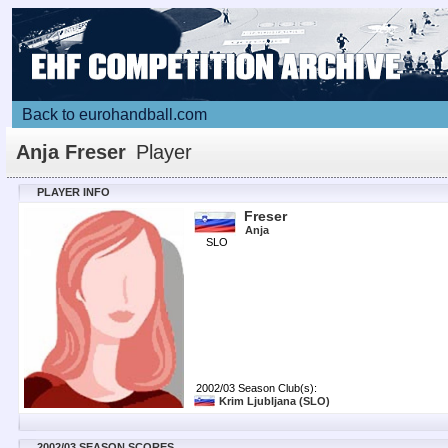
Back to eurohandball.com
Anja Freser
Player
PLAYER INFO
Freser
Anja
SLO
2002/03 Season Club(s):
Krim Ljubljana
(SLO)
2002/03 SEASON SCORES