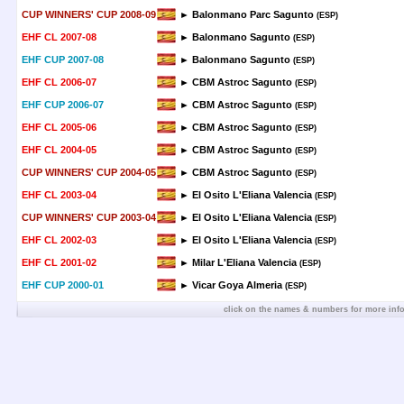
CUP WINNERS' CUP 2008-09
► Balonmano Parc Sagunto
(ESP)
EHF CL 2007-08
► Balonmano Sagunto
(ESP)
EHF CUP 2007-08
► Balonmano Sagunto
(ESP)
EHF CL 2006-07
► CBM Astroc Sagunto
(ESP)
EHF CUP 2006-07
► CBM Astroc Sagunto
(ESP)
EHF CL 2005-06
► CBM Astroc Sagunto
(ESP)
EHF CL 2004-05
► CBM Astroc Sagunto
(ESP)
CUP WINNERS' CUP 2004-05
► CBM Astroc Sagunto
(ESP)
EHF CL 2003-04
► El Osito L'Eliana Valencia
(ESP)
CUP WINNERS' CUP 2003-04
► El Osito L'Eliana Valencia
(ESP)
EHF CL 2002-03
► El Osito L'Eliana Valencia
(ESP)
EHF CL 2001-02
► Milar L'Eliana Valencia
(ESP)
EHF CUP 2000-01
► Vicar Goya Almeria
(ESP)
click on the names & numbers for more inf