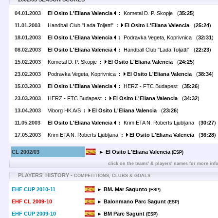
04.01.2003
El Osito L'Eliana Valencia
:
Kometal D. P. Skopje (
35:25
)
11.01.2003
Handball Club "Lada Toljatti"
:
El Osito L'Eliana Valencia
(
25:24
)
18.01.2003
El Osito L'Eliana Valencia
:
Podravka Vegeta, Koprivnica (
32:31
)
08.02.2003
El Osito L'Eliana Valencia
:
Handball Club "Lada Toljatti" (
22:23
)
15.02.2003
Kometal D. P. Skopje
:
El Osito L'Eliana Valencia
(
24:25
)
23.02.2003
Podravka Vegeta, Koprivnica
:
El Osito L'Eliana Valencia
(
38:34
)
15.03.2003
El Osito L'Eliana Valencia
:
HERZ - FTC Budapest (
35:26
)
23.03.2003
HERZ - FTC Budapest
:
El Osito L'Eliana Valencia
(
34:32
)
13.04.2003
Viborg HK A/S
:
El Osito L'Eliana Valencia
(
23:26
)
11.05.2003
El Osito L'Eliana Valencia
:
Krim ETA N. Roberts Ljubljana (
30:27
)
17.05.2003
Krim ETA N. Roberts Ljubljana
:
El Osito L'Eliana Valencia
(
36:28
)
CL 2002/03
► El Osito L'Eliana Valencia
(ESP)
click on the teams' & players' names for more inf
PLAYERS' HISTORY -
COMPETITIONS, CLUBS & GOALS
EHF CUP 2010-11
► BM. Mar Sagunto
(ESP)
EHF CL 2009-10
► Balonmano Parc Sagunt
(ESP)
EHF CUP 2009-10
► BM Parc Sagunt
(ESP)