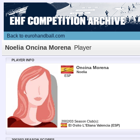
Back to eurohandball.com
Noelia Oncina Morena
Player
PLAYER INFO
Oncina Morena
Noelia
ESP
2002/03 Season Club(s):
El Osito L'Eliana Valencia
(ESP)
2002/03 SEASON SCORES