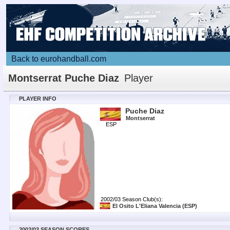
Back to eurohandball.com
Montserrat Puche Diaz
Player
PLAYER INFO
Puche Diaz
Montserrat
ESP
2002/03 Season Club(s):
El Osito L'Eliana Valencia
(ESP)
2002/03 SEASON SCORES