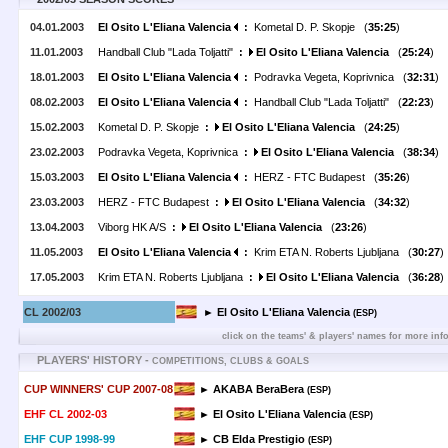
04.01.2003
El Osito L'Eliana Valencia
:
Kometal D. P. Skopje (
35:25
)
11.01.2003
Handball Club "Lada Toljatti"
:
El Osito L'Eliana Valencia
(
25:24
)
18.01.2003
El Osito L'Eliana Valencia
:
Podravka Vegeta, Koprivnica (
32:31
)
08.02.2003
El Osito L'Eliana Valencia
:
Handball Club "Lada Toljatti" (
22:23
)
15.02.2003
Kometal D. P. Skopje
:
El Osito L'Eliana Valencia
(
24:25
)
23.02.2003
Podravka Vegeta, Koprivnica
:
El Osito L'Eliana Valencia
(
38:34
)
15.03.2003
El Osito L'Eliana Valencia
:
HERZ - FTC Budapest (
35:26
)
23.03.2003
HERZ - FTC Budapest
:
El Osito L'Eliana Valencia
(
34:32
)
13.04.2003
Viborg HK A/S
:
El Osito L'Eliana Valencia
(
23:26
)
11.05.2003
El Osito L'Eliana Valencia
:
Krim ETA N. Roberts Ljubljana (
30:27
)
17.05.2003
Krim ETA N. Roberts Ljubljana
:
El Osito L'Eliana Valencia
(
36:28
)
CL 2002/03
► El Osito L'Eliana Valencia
(ESP)
click on the teams' & players' names for more inf
PLAYERS' HISTORY -
COMPETITIONS, CLUBS & GOALS
CUP WINNERS' CUP 2007-08
► AKABA BeraBera
(ESP)
EHF CL 2002-03
► El Osito L'Eliana Valencia
(ESP)
EHF CUP 1998-99
► CB Elda Prestigio
(ESP)